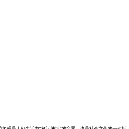
圾桶是人们生活中“藏污纳垢”的容器，也是社会文化的一种折