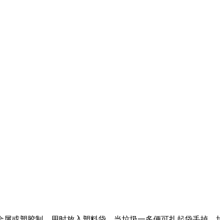
金属或塑胶制，用时放入塑料袋，当垃圾一多便可扎起袋丢掉。垃