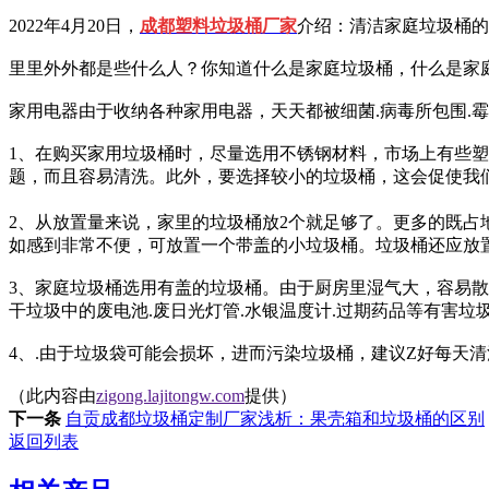
2022年4月20日，
成都塑料垃圾桶厂家
介绍：清洁家庭垃圾桶的
里里外外都是些什么人？你知道什么是家庭垃圾桶，什么是家
家用电器由于收纳各种家用电器，天天都被细菌.病毒所包围.
1、在购买家用垃圾桶时，尽量选用不锈钢材料，市场上有些
题，而且容易清洗。此外，要选择较小的垃圾桶，这会促使我
2、从放置量来说，家里的垃圾桶放2个就足够了。更多的既占
如感到非常不便，可放置一个带盖的小垃圾桶。垃圾桶还应放
3、家庭垃圾桶选用有盖的垃圾桶。由于厨房里湿气大，容易
干垃圾中的废电池.废日光灯管.水银温度计.过期药品等有害垃
4、.由于垃圾袋可能会损坏，进而污染垃圾桶，建议Z好每天
（此内容由
zigong.lajitongw.com
提供）
下一条
自贡成都垃圾桶定制厂家浅析：果壳箱和垃圾桶的区别
返回列表