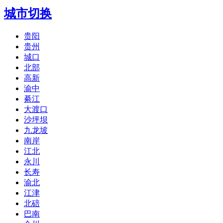
城市切换
贵阳
贵州
城口
北部
高新
渝中
綦江
大渡口
沙坪坝
九龙坡
南岸
江北
永川
长寿
渝北
江津
北碚
巴南