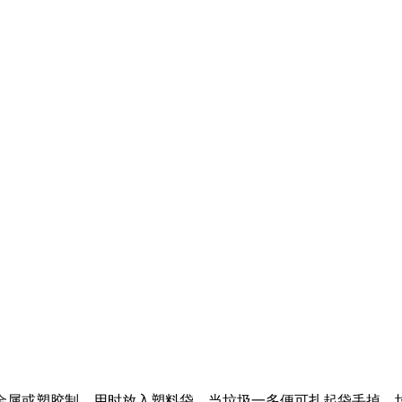
金属或塑胶制，用时放入塑料袋，当垃圾一多便可扎起袋丢掉。垃