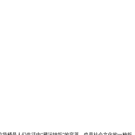
圾桶是人们生活中“藏污纳垢”的容器，也是社会文化的一种折