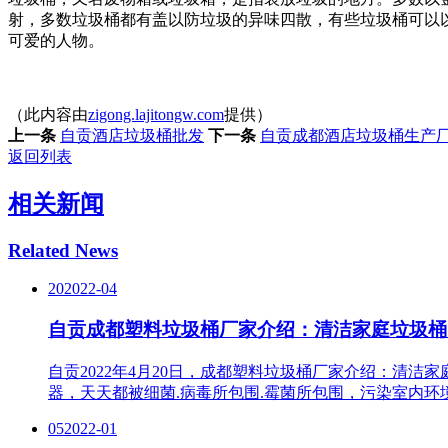
射，多数垃圾桶都有盖以防垃圾的异味四散，有些垃圾桶可以
可爱的人物。
（此内容由
zigong.lajitongw.com
提供）
上一条
自贡酒店垃圾桶批发
下一条
自贡成都酒店垃圾桶生产
返回列表
相关新闻
Related News
20
2022-04
自贡成都塑料垃圾桶厂家介绍：清洁家庭垃圾桶
自贡2022年4月20日，成都塑料垃圾桶厂家介绍：清
器，天天都被细菌.病毒所包围.霉菌所包围，污染室内环
05
2022-01