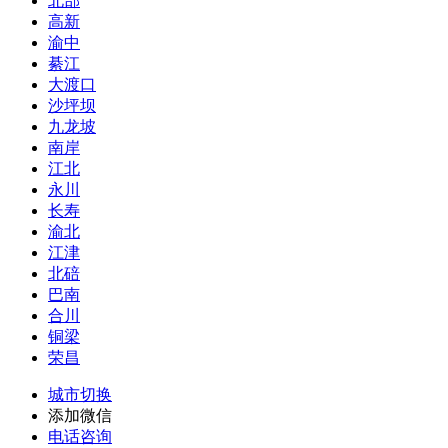
北部
高新
渝中
綦江
大渡口
沙坪坝
九龙坡
南岸
江北
永川
长寿
渝北
江津
北碚
巴南
合川
铜梁
荣昌
城市切换
添加微信
电话咨询