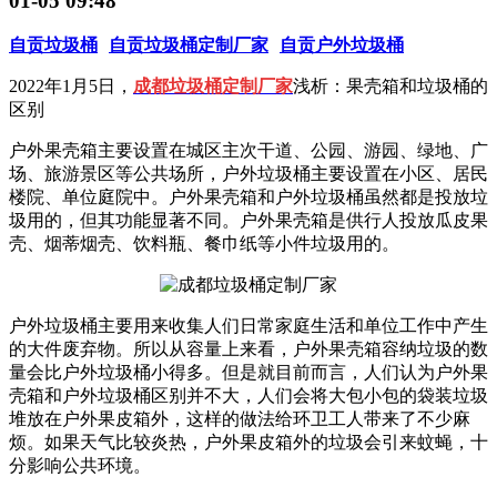
01-05 09:48
自贡垃圾桶
自贡垃圾桶定制厂家
自贡户外垃圾桶
2022年1月5日，
成都垃圾桶定制厂家
浅析：果壳箱和垃圾桶的
区别
户外果壳箱主要设置在城区主次干道、公园、游园、绿地、广
场、旅游景区等公共场所，户外垃圾桶主要设置在小区、居民
楼院、单位庭院中。户外果壳箱和户外垃圾桶虽然都是投放垃
圾用的，但其功能显著不同。户外果壳箱是供行人投放瓜皮果
壳、烟蒂烟壳、饮料瓶、餐巾纸等小件垃圾用的。
户外垃圾桶主要用来收集人们日常家庭生活和单位工作中产生
的大件废弃物。所以从容量上来看，户外果壳箱容纳垃圾的数
量会比户外垃圾桶小得多。但是就目前而言，人们认为户外果
壳箱和户外垃圾桶区别并不大，人们会将大包小包的袋装垃圾
堆放在户外果皮箱外，这样的做法给环卫工人带来了不少麻
烦。如果天气比较炎热，户外果皮箱外的垃圾会引来蚊蝇，十
分影响公共环境。