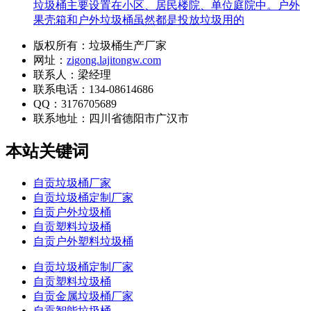
垃圾桶主要设置在小区、居民楼院、单位庭院中。户外
果壳箱和户外垃圾桶虽然都是投放垃圾用的
版权所有：垃圾桶生产厂家
网址：
zigong.lajitongw.com
联系人：梁经理
联系电话：134-08614686
QQ：3176705689
联系地址：
四川省德阳市广汉市
本站关键词
自贡垃圾桶厂家
自贡垃圾桶定制厂家
自贡户外垃圾桶
自贡塑料垃圾桶
自贡户外塑料垃圾桶
自贡垃圾桶定制厂家
自贡塑料垃圾桶
自贡金属垃圾桶厂家
自贡智能垃圾桶